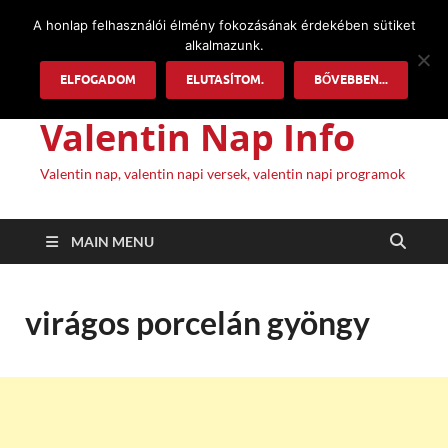
A honlap felhasználói élmény fokozásának érdekében sütiket
alkalmazunk.
ELFOGADOM
ELUTASÍTOM.
BŐVEBBEN...
Valentin Nap Info
Valentin nap, valentin napi versek, valentin napi programok
MAIN MENU
virágos porcelán gyöngy