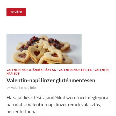
TOVÁBB
VALENTIN-NAPI AJÁNDÉK HÁZILAG
/
VALENTIN-NAPI ÉTELEK
/
VALENTIN-
NAPI SÜTI
Valentin-napi linzer gluténmentesen
by
Valentin nap Info
Ha saját készítésű ajándékkal szeretnéd meglepni a
párodat, a Valentin-napi linzer remek választás,
hiszen ki tudna …