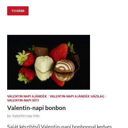
TOVÁBB
VALENTIN NAPI AJÁNDÉK
/
VALENTIN-NAPI AJÁNDÉK HÁZILAG
/
VALENTIN-NAPI SÜTI
Valentin-napi bonbon
by
Valentin nap Info
Saját készítésű Valentin-napi bonbonnal kedves