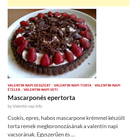
VALENTIN NAPI DESSZERT
/
VALENTIN NAPI TORTA
/
VALENTIN-NAPI
ÉTELEK
/
VALENTIN-NAPI SÜTI
Mascarponés epertorta
by
Valentin nap Info
Csokis, epres, habos mascarpone krémmel készült
torta remek megkoronozásának a valentin napi
vacsorának. Egyszerűen és …