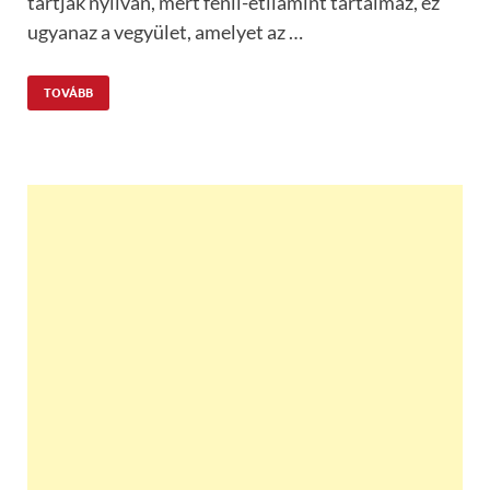
tartják nyilván, mert fenil-etilamint tartalmaz, ez
ugyanaz a vegyület, amelyet az …
TOVÁBB