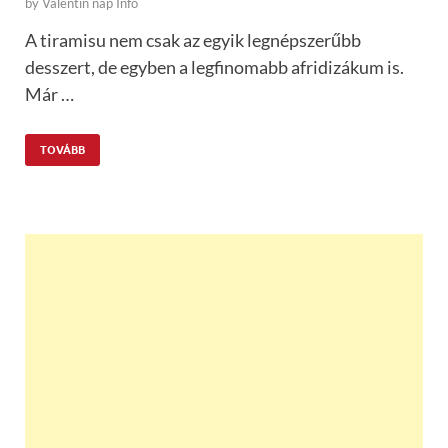
by
Valentin nap Info
A tiramisu nem csak az egyik legnépszerűbb
desszert, de egyben a legfinomabb afridizákum is.
Már …
TOVÁBB