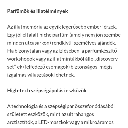
Parfümök és illatélmények
Az illatmemória az egyik legerősebb emberi érzék.
Egy jól eltalált niche parfüm (amely nem jön szembe
minden utcasarkon) rendkívül személyes ajándék.
Ha bizonytalan vagy az ízlésében, a parfümkészítő
workshopok vagy az illatmintákból álló „discovery
set”-ek (felfedező csomagok) biztonságos, mégis
izgalmas választások lehetnek.
High-tech szépségápolási eszközök
A technológia és a szépségipar összefonódásából
született eszközök, mint az ultrahangos
arctisztítók, a LED-maszkok vagy a mikroáramos