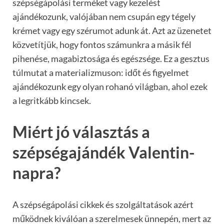
szépségápolási terméket vagy kezelést
ajándékozunk, valójában nem csupán egy tégely
krémet vagy egy szérumot adunk át. Azt az üzenetet
közvetítjük, hogy fontos számunkra a másik fél
pihenése, magabiztosága és egészsége. Ez a gesztus
túlmutat a materializmuson: időt és figyelmet
ajándékozunk egy olyan rohanó világban, ahol ezek
a legritkább kincsek.
Miért jó választás a
szépségajándék Valentin-
napra?
A szépségápolási cikkek és szolgáltatások azért
működnek kiválóan a szerelmesek ünnepén, mert az