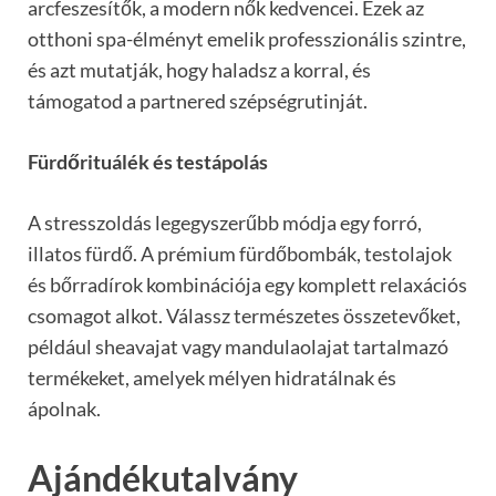
arcfeszesítők, a modern nők kedvencei. Ezek az
otthoni spa-élményt emelik professzionális szintre,
és azt mutatják, hogy haladsz a korral, és
támogatod a partnered szépségrutinját.
Fürdőrituálék és testápolás
A stresszoldás legegyszerűbb módja egy forró,
illatos fürdő. A prémium fürdőbombák, testolajok
és bőrradírok kombinációja egy komplett relaxációs
csomagot alkot. Válassz természetes összetevőket,
például sheavajat vagy mandulaolajat tartalmazó
termékeket, amelyek mélyen hidratálnak és
ápolnak.
Ajándékutalvány