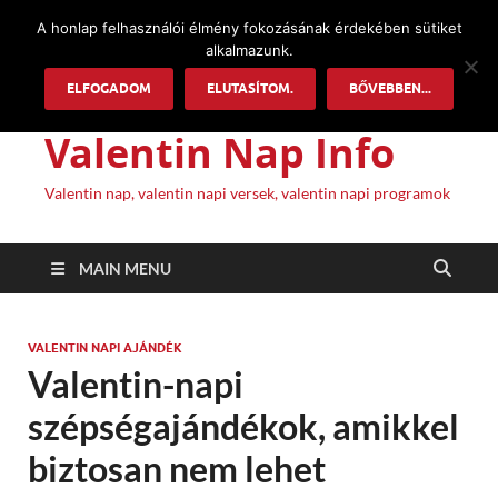
A honlap felhasználói élmény fokozásának érdekében sütiket
alkalmazunk.
ELFOGADOM
ELUTASÍTOM.
BŐVEBBEN...
Valentin Nap Info
Valentin nap, valentin napi versek, valentin napi programok
MAIN MENU
VALENTIN NAPI AJÁNDÉK
Valentin-napi
szépségajándékok, amikkel
biztosan nem lehet