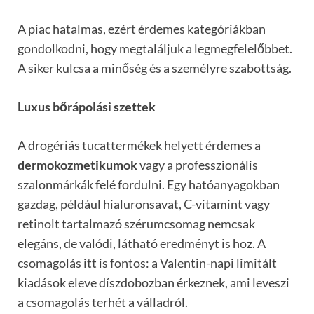
A piac hatalmas, ezért érdemes kategóriákban
gondolkodni, hogy megtaláljuk a legmegfelelőbbet.
A siker kulcsa a minőség és a személyre szabottság.
Luxus bőrápolási szettek
A drogériás tucattermékek helyett érdemes a
dermokozmetikumok
vagy a professzionális
szalonmárkák felé fordulni. Egy hatóanyagokban
gazdag, például hialuronsavat, C-vitamint vagy
retinolt tartalmazó szérumcsomag nemcsak
elegáns, de valódi, látható eredményt is hoz. A
csomagolás itt is fontos: a Valentin-napi limitált
kiadások eleve díszdobozban érkeznek, ami leveszi
a csomagolás terhét a válladról.