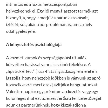
intimitás és a luxus metszéspontjában
helyezkednek el. Egy jól megválasztott termék azt
bizonyítja, hogy ismerjük a párunk szokásait,
ízlését, sőt, akár a bőrproblémáit is, ami a mély
odafigyelés jele.
A kényeztetés pszichológiája
A kozmetikumok és szépségápolási rituálék
közvetlen hatással vannak az önértékelésre. A
„lipstick effect” (rúzs-hatás) gazdasági elmélete is
igazolja, hogy nehezebb időkben is vágyunk az apró
luxuscikkekre, mert ezek javítják a hangulatunkat.
Valentin-napkor egy prémium arckezelés vagy egy
különleges illat ezt az érzést erősíti fel. Lehetőséget
adunk a partnerünknek, hogy kiszakadjon a