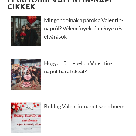
CIKKEK
Mit gondolnak a párok a Valentin-
napról? Vélemények, élmények és
elvárások
Hogyan ünnepeld a Valentin-
napot barátokkal?
Boldog Valentin-napot szerelmem