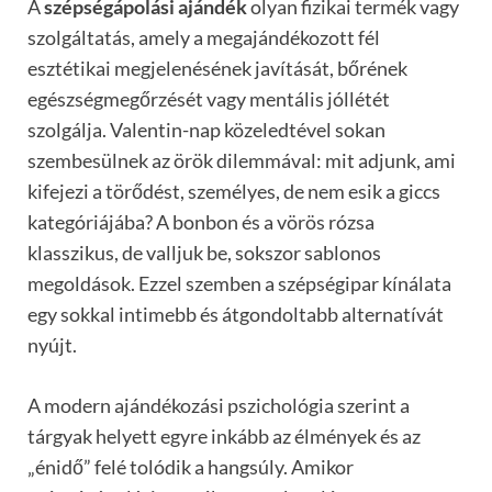
A
szépségápolási ajándék
olyan fizikai termék vagy
szolgáltatás, amely a megajándékozott fél
esztétikai megjelenésének javítását, bőrének
egészségmegőrzését vagy mentális jóllétét
szolgálja. Valentin-nap közeledtével sokan
szembesülnek az örök dilemmával: mit adjunk, ami
kifejezi a törődést, személyes, de nem esik a giccs
kategóriájába? A bonbon és a vörös rózsa
klasszikus, de valljuk be, sokszor sablonos
megoldások. Ezzel szemben a szépségipar kínálata
egy sokkal intimebb és átgondoltabb alternatívát
nyújt.
A modern ajándékozási pszichológia szerint a
tárgyak helyett egyre inkább az élmények és az
„énidő” felé tolódik a hangsúly. Amikor