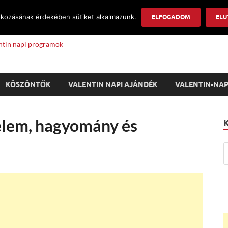
okozásának érdekében sütiket alkalmazunk.
Info
ELFOGADOM
ELU
lentin napi programok
KÖSZÖNTŐK
VALENTIN NAPI AJÁNDÉK
VALENTIN-NAP
relem, hagyomány és