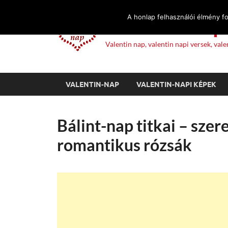
A honlap felhasználói élmény f
Valentin Nap 
Valentin nap, valentin napi versek, va
VALENTIN-NAP
VALENTIN-NAPI KÉPEK
Bálint-nap titkai – sze
romantikus rózsák