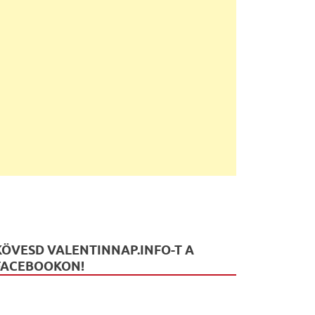
KÖVESD VALENTINNAP.INFO-T A
FACEBOOKON!