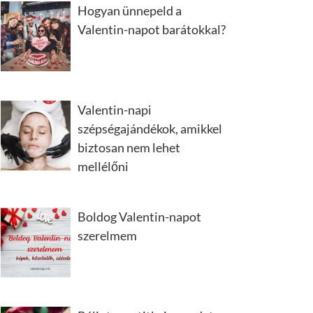
Hogyan ünnepeld a
Valentin-napot barátokkal?
Valentin-napi
szépségajándékok, amikkel
biztosan nem lehet
mellélőni
Boldog Valentin-napot
szerelmem