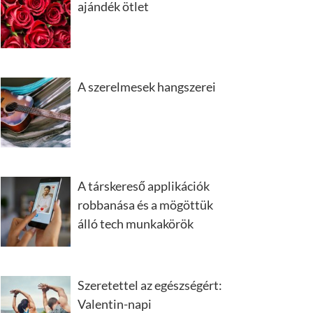
ajándék ötlet
A szerelmesek hangszerei
A társkereső applikációk
robbanása és a mögöttük
álló tech munkakörök
Szeretettel az egészségért:
Valentin-napi