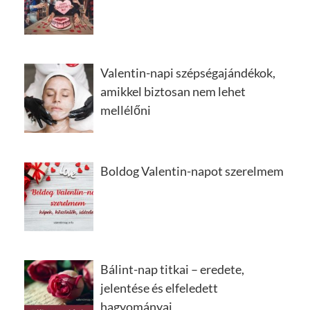
Valentin-napi szépségajándékok,
amikkel biztosan nem lehet
mellélőni
Boldog Valentin-napot szerelmem
Bálint-nap titkai – eredete,
jelentése és elfeledett
hagyományai