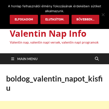
A honlap felhasználói élmény fokozásának érdekében sütiket
alkalmazunk.
ELFOGADOM
ELUTASÍTOM.
BŐVEBBEN...
Valentin Nap Info
Valentin nap, valentin napi versek, valentin napi programok
MAIN MENU
boldog_valentin_napot_kisfi
u