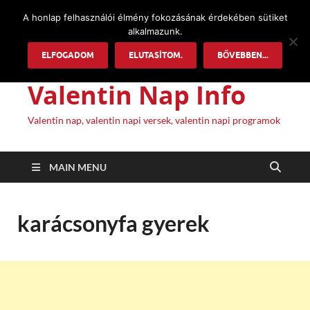
A honlap felhasználói élmény fokozásának érdekében sütiket
alkalmazunk.
ELFOGADOM
ELUTASÍTOM.
BŐVEBBEN...
Valentin Nap Info
Valentin nap, valentin napi versek, valentin napi programok
MAIN MENU
karácsonyfa gyerek