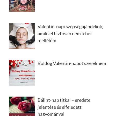
Valentin-napi szépségajándékok,
amikkel biztosan nem lehet
mellélőni
Boldog Valentin-napot szerelmem
Bálint-nap titkai – eredete,
jelentése és elfeledett
hagyományai