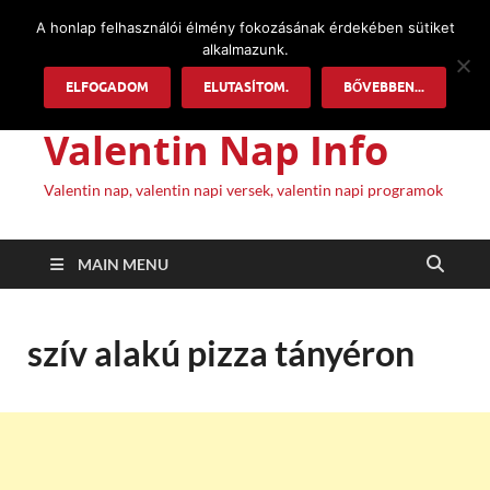
A honlap felhasználói élmény fokozásának érdekében sütiket
alkalmazunk.
ELFOGADOM
ELUTASÍTOM.
BŐVEBBEN...
Valentin Nap Info
Valentin nap, valentin napi versek, valentin napi programok
MAIN MENU
szív alakú pizza tányéron