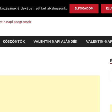
okozásának érdekében sütiket alkalmazunk.
Info
ELFOGADOM
ELU
lentin napi programok
KÖSZÖNTŐK
VALENTIN NAPI AJÁNDÉK
VALENTIN-NAP