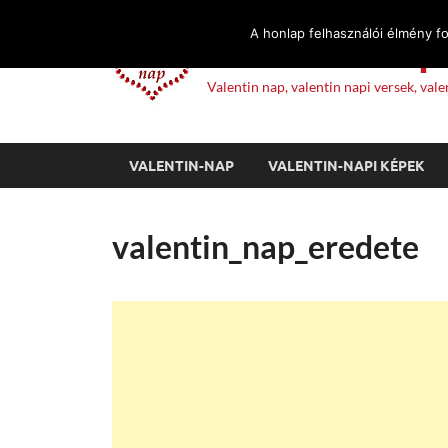
A honlap felhasználói élmény f
Valentin Nap 
Valentin nap, valentin napi versek, va
VALENTIN-NAP
VALENTIN-NAPI KÉPEK
valentin_nap_eredete