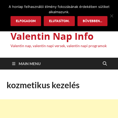
A honlap felhasználói élmény fokozásának érdekében sütiket
alkalmazunk.
ELFOGADOM
ELUTASÍTOM.
BŐVEBBEN...
Valentin Nap Info
Valentin nap, valentin napi versek, valentin napi programok
MAIN MENU
kozmetikus kezelés