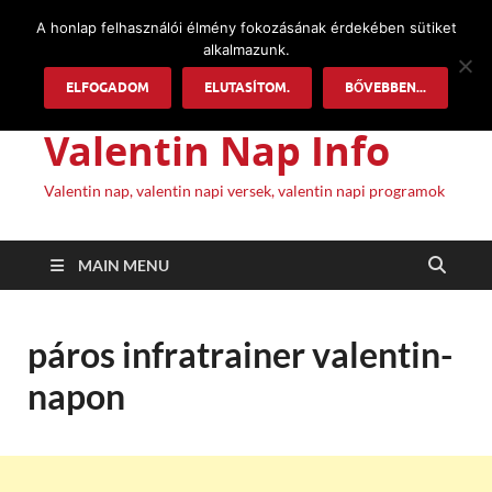
A honlap felhasználói élmény fokozásának érdekében sütiket
alkalmazunk.
ELFOGADOM
ELUTASÍTOM.
BŐVEBBEN...
Valentin Nap Info
Valentin nap, valentin napi versek, valentin napi programok
MAIN MENU
páros infratrainer valentin-
napon