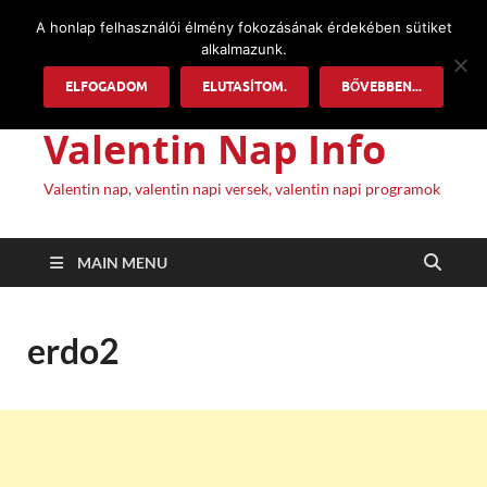
A honlap felhasználói élmény fokozásának érdekében sütiket
alkalmazunk.
ELFOGADOM
ELUTASÍTOM.
BŐVEBBEN...
Valentin Nap Info
Valentin nap, valentin napi versek, valentin napi programok
MAIN MENU
erdo2