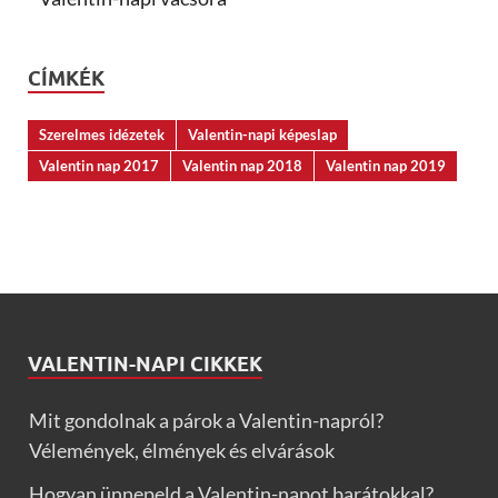
CÍMKÉK
Szerelmes idézetek
Valentin-napi képeslap
Valentin nap 2017
Valentin nap 2018
Valentin nap 2019
VALENTIN-NAPI CIKKEK
Mit gondolnak a párok a Valentin-napról?
Vélemények, élmények és elvárások
Hogyan ünnepeld a Valentin-napot barátokkal?