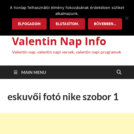
A honlap felhasználói élmény fokozásának érdekében sütiket
alkalmazunk.
ELFOGADOM
ELUTASÍTOM.
BŐVEBBEN...
Valentin Nap Info
Valentin nap, valentin napi versek, valentin napi programok
MAIN MENU
eskuvői fotó nike szobor 1