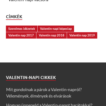
CÍMKÉK
Szerelmes idézetek
Valentin-napi képeslap
Valentin nap 2017
Valentin nap 2018
Valentin nap 2019
VALENTIN-NAPI CIKKEK
Mit gondolnak a párok a Valentin-napról?
Vélemények, élmények és elvárások
Hogyan ünnepeld a Valentin-napot barátokkal?