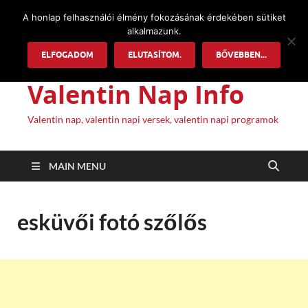
A honlap felhasználói élmény fokozásának érdekében sütiket
alkalmazunk.
ELFOGADOM
ELUTASÍTOM.
BŐVEBBEN...
Valentin Nap Info
Valentin nap, valentin napi versek, valentin napi programok
MAIN MENU
esküvői fotó szőlős