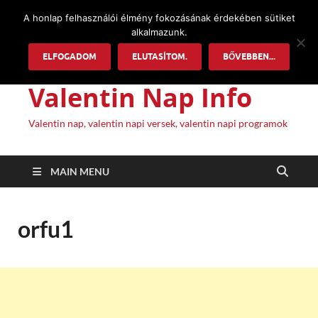
A honlap felhasználói élmény fokozásának érdekében sütiket
alkalmazunk.
ELFOGADOM
ELUTASÍTOM.
BŐVEBBEN...
Valentin Nap Info
Valentin nap, valentin napi versek, valentin napi programok
MAIN MENU
orfu1