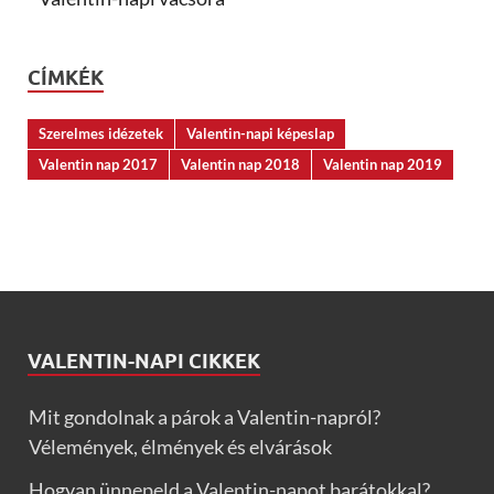
CÍMKÉK
Szerelmes idézetek
Valentin-napi képeslap
Valentin nap 2017
Valentin nap 2018
Valentin nap 2019
VALENTIN-NAPI CIKKEK
Mit gondolnak a párok a Valentin-napról?
Vélemények, élmények és elvárások
Hogyan ünnepeld a Valentin-napot barátokkal?