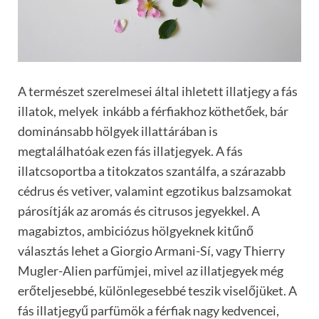
A természet szerelmesei által ihletett illatjegy a fás
illatok, melyek inkább a férfiakhoz köthetőek, bár
dominánsabb hölgyek illattárában is
megtalálhatóak ezen fás illatjegyek. A fás
illatcsoportba a titokzatos szantálfa, a szárazabb
cédrus és vetiver, valamint egzotikus balzsamokat
párosítják az aromás és citrusos jegyekkel. A
magabiztos, ambiciózus hölgyeknek kitűnő
választás lehet a Giorgio Armani-Sí, vagy Thierry
Mugler-Alien parfümjei, mivel az illatjegyek még
erőteljesebbé, különlegesebbé teszik viselőjüket. A
fás illatjegyű parfümök a férfiak nagy kedvencei,