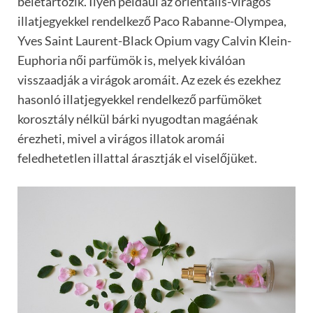
beletartozik. Ilyen például az orientális-virágos
illatjegyekkel rendelkező Paco Rabanne-Olympea,
Yves Saint Laurent-Black Opium vagy Calvin Klein-
Euphoria női parfümök is, melyek kiválóan
visszaadják a virágok aromáit. Az ezek és ezekhez
hasonló illatjegyekkel rendelkező parfümöket
korosztály nélkül bárki nyugodtan magáénak
érezheti, mivel a virágos illatok aromái
feledhetetlen illattal árasztják el viselőjüket.