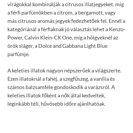
virágokkal kombinálják a citrusos illatjegyeket, míg
a férfi parfümökben a citrom, a bergamott, vagy
más citrusos aromás jegyek fedezhetőek fel. Ennél a
kategóriánál a férfiaknak jó választás lehet a Kenzo-
Power, Calvin Klein-CK One, míg a hölgyeknél az
örök sláger, a Dolce and Gabbana Light Blue
parfümje.
A keleties illatok nagyon népszerűek a világszerte.
Ezen illatoknál a fahéj, a szegfűszeg, a vanília és
számos balzsamféle gondoskodik a varázsról. A
keleties illatok főként a nők által kedveltek,
leginkább téli, hűvösebb időre ajánlhatóak.