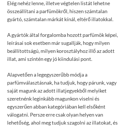
Elég nehéz lenne, illetve végtelen listát lehetne
összeállítani a parfümökről, hiszen számtalan
gyártó, számtalan márkát kínál, eltérő illatokkal.
A gyártók által forgalomba hozott parfümök képei,
leírásai sok esetben már sugallják, hogy milyen
beállítottságú, milyen korosztályhoz illő az adott
illat, ami szintén egy jó kiindulási pont.
Alapvetően a legegyszerűbb módja a
parfümválasztásnak, ha tudjuk, hogy párunk, vagy
saját magunk az adott illatjegyekből melyiket
szeretnénk leginkább magunkon viselni és
egyszerűen abban kategóriában kell elsőként
válogatni. Persze erre csak olyan helyen van
lehetőség, ahol meg tudjuk szagolni az illatokat, és