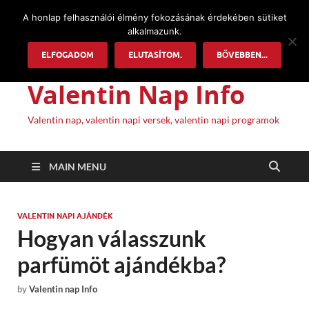
A honlap felhasználói élmény fokozásának érdekében sütiket
alkalmazunk.
ELFOGADOM
ELUTASÍTOM.
BŐVEBBEN...
Valentin Nap Info
Valentin nap, valentin napi versek, valentin napi programok
MAIN MENU
VALENTIN NAPI AJÁNDÉK
Hogyan válasszunk
parfümöt ajándékba?
by
Valentin nap Info