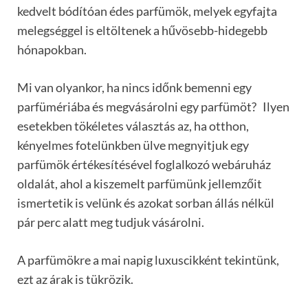
kedvelt bódítóan édes parfümök, melyek egyfajta
melegséggel is eltöltenek a hűvösebb-hidegebb
hónapokban.
Mi van olyankor, ha nincs időnk bemenni egy
parfümériába és megvásárolni egy parfümöt? Ilyen
esetekben tökéletes választás az, ha otthon,
kényelmes fotelünkben ülve megnyitjuk egy
parfümök értékesítésével foglalkozó webáruház
oldalát, ahol a kiszemelt parfümünk jellemzőit
ismertetik is velünk és azokat sorban állás nélkül
pár perc alatt meg tudjuk vásárolni.
A parfümökre a mai napig luxuscikként tekintünk,
ezt az árak is tükrözik.