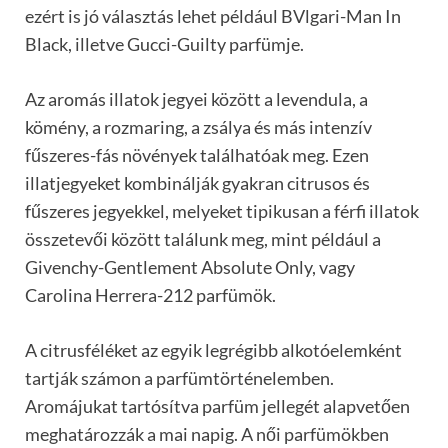
ezért is jó választás lehet például BVlgari-Man In
Black, illetve Gucci-Guilty parfümje.
Az aromás illatok jegyei között a levendula, a
kömény, a rozmaring, a zsálya és más intenzív
fűszeres-fás növények találhatóak meg. Ezen
illatjegyeket kombinálják gyakran citrusos és
fűszeres jegyekkel, melyeket tipikusan a férfi illatok
összetevői között találunk meg, mint például a
Givenchy-Gentlement Absolute Only, vagy
Carolina Herrera-212 parfümök.
A citrusféléket az egyik legrégibb alkotóelemként
tartják számon a parfümtörténelemben.
Aromájukat tartósítva parfüm jellegét alapvetően
meghatározzák a mai napig. A női parfümökben