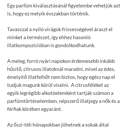
Egy parfüm kiválasztásánál figyelembe vehetjük azt
is, hogy ez melyik évszakban történik.
Tavasszal a nyíló virágok frissességével áraszt el
minket a természet, így ehhez hasonló
illatkompozícióban is gondolkodhatunk.
A meleg, forró nyári napokon érdemesebb inkább
hűsítő, citrusos illatoknál maradni, mivel az édes,
émelyítő illatfelhőt nem biztos, hogy egész nap el
tudjuk magunk körül viselni. A citrusféléket az
egyik legrégibb alkotóelemként tartják számon a
parfümtörténelemben, népszerű illatjegy a nők és a
férfiak körében egyaránt.
Az őszi-téli hónapokban jöhetnek a sokak által