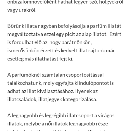
önbizalomnövelőként hathat legyen szó, hölgyekről
vagy urakról.
Bőrünk illata nagyban befolyásolja a parfüm illatát
megváltoztatva ezzel egy picit az alap illatot. Ezért
is fordulhat elő az, hogy barátnőnkön,
ismerősünkön érzett és kedvelt illat rajtunk már
esetleg más illathatást fejt ki.
A parfümöknél számtalan csoportosítással
találkozhatunk, mely egyfajta kiindulópontot is
adhat az illat kiválasztásához. Ilyenek az
illatcsaládok, illatjegyek kategorizálása.
A legnagyobb és legrégibb illatcsoport a virágos
illatok, melybe a női illatok legnagyobb része