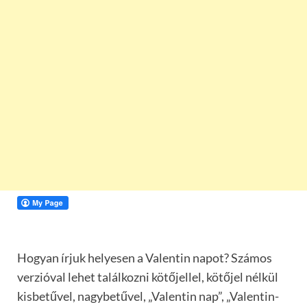
Hogyan írjuk helyesen a Valentin napot? Számos
verzióval lehet találkozni kötőjellel, kötőjel nélkül
kisbetűvel, nagybetűvel, „Valentin nap”, „Valentin-