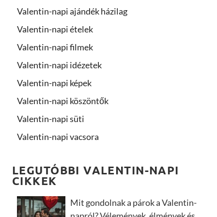
Valentin-napi ajándék házilag
Valentin-napi ételek
Valentin-napi filmek
Valentin-napi idézetek
Valentin-napi képek
Valentin-napi köszöntők
Valentin-napi süti
Valentin-napi vacsora
LEGUTÓBBI VALENTIN-NAPI
CIKKEK
Mit gondolnak a párok a Valentin-
napról? Vélemények, élmények és