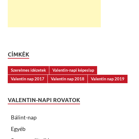
CÍMKÉK
Szerelmes idézetek
Valentin-napi képeslap
Valentin nap 2017
Valentin nap 2018
Valentin nap 2019
VALENTIN-NAPI ROVATOK
Bálint-nap
Egyéb