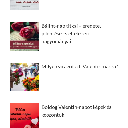
Bálint-nap titkai – eredete,
jelentése és elfeledett
hagyományai
Milyen virágot adj Valentin-napra?
Boldog Valentin-napot képek és
köszöntők