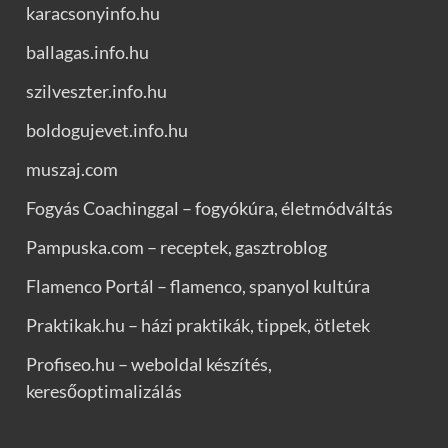
karacsonyinfo.hu
ballagas.info.hu
szilveszter.info.hu
boldogujevet.info.hu
muszaj.com
Fogyás Coachinggal – fogyókúra, életmódváltás
Pampuska.com – receptek, gasztroblog
Flamenco Portál – flamenco, spanyol kultúra
Praktikak.hu – házi praktikák, tippek, ötletek
Profiseo.hu – weboldal készítés,
keresőoptimalizálás