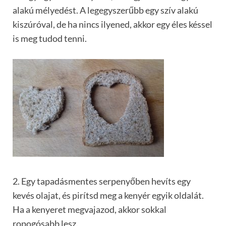
alakú mélyedést. A legegyszerűbb egy szív alakú
kiszúróval, de ha nincs ilyened, akkor egy éles késsel
is meg tudod tenni.
2. Egy tapadásmentes serpenyőben hevíts egy
kevés olajat, és pirítsd meg a kenyér egyik oldalát.
Ha a kenyeret megvajazod, akkor sokkal
ropogósabb lesz.