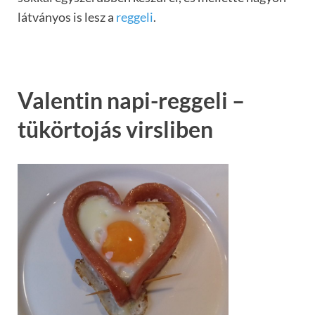
látványos is lesz a
reggeli
.
Valentin napi-reggeli –
tükörtojás virsliben