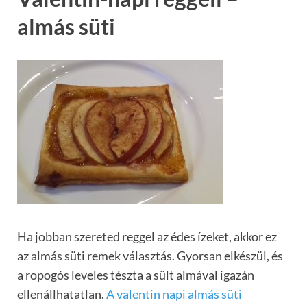
almás süti
Ha jobban szereted reggel az édes ízeket, akkor ez
az almás süti remek választás. Gyorsan elkészül, és
a ropogós leveles tészta a sült almával igazán
ellenállhatatlan.
A valentin napi almás süti