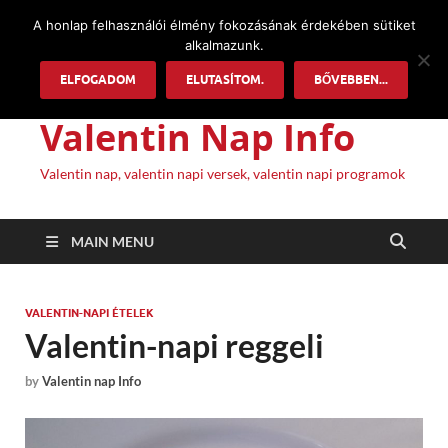
A honlap felhasználói élmény fokozásának érdekében sütiket
alkalmazunk.
ELFOGADOM
ELUTASÍTOM.
BŐVEBBEN...
Valentin Nap Info
Valentin nap, valentin napi versek, valentin napi programok
MAIN MENU
VALENTIN-NAPI ÉTELEK
Valentin-napi reggeli
by
Valentin nap Info