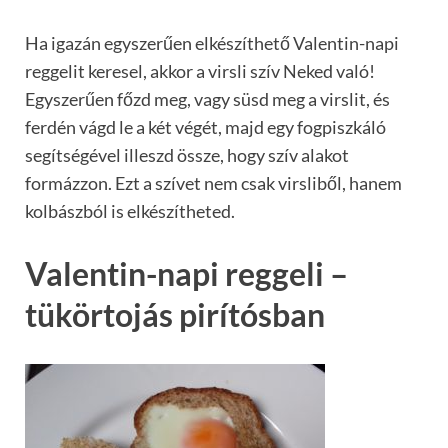
Ha igazán egyszerűen elkészíthető Valentin-napi
reggelit keresel, akkor a virsli szív Neked való!
Egyszerűen főzd meg, vagy süsd meg a virslit, és
ferdén vágd le a két végét, majd egy fogpiszkáló
segítségével illeszd össze, hogy szív alakot
formázzon. Ezt a szívet nem csak virsliből, hanem
kolbászból is elkészítheted.
Valentin-napi reggeli –
tükörtojás pirítósban