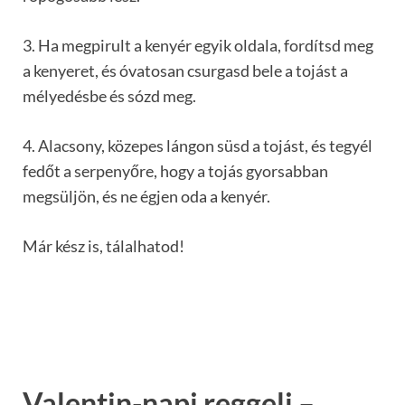
3. Ha megpirult a kenyér egyik oldala, fordítsd meg
a kenyeret, és óvatosan csurgasd bele a tojást a
mélyedésbe és sózd meg.
4. Alacsony, közepes lángon süsd a tojást, és tegyél
fedőt a serpenyőre, hogy a tojás gyorsabban
megsüljön, és ne égjen oda a kenyér.
Már kész is, tálalhatod!
Valentin-napi reggeli –