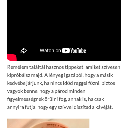
Remélem találtál hasznos tippeket, amiket szívesen
kipróbálsz majd. A lényeg igazából, hogy a másik
kedvébe járjunk, ha nincs időd reggel főzni, biztos
vagyok benne, hogy a párod minden
figyelmességnek örülni fog, annak is, ha csak
annyira futja, hogy egy szívvel díszítsd a kávéját.