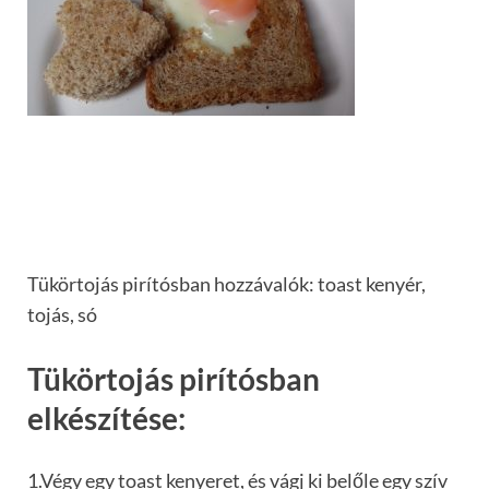
Tükörtojás pirítósban hozzávalók: toast kenyér,
tojás, só
Tükörtojás pirítósban
elkészítése:
1.Végy egy toast kenyeret, és vágj ki belőle egy szív