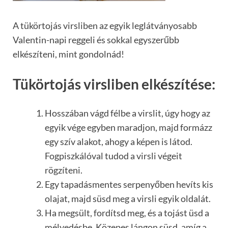
A tükörtojás virsliben az egyik leglátványosabb
Valentin-napi reggeli és sokkal egyszerűbb
elkészíteni, mint gondolnád!
Tükörtojás virsliben elkészítése:
Hosszában vágd félbe a virslit, úgy hogy az
egyik vége egyben maradjon, majd formázz
egy szív alakot, ahogy a képen is látod.
Fogpiszkálóval tudod a virsli végeit
rögzíteni.
Egy tapadásmentes serpenyőben hevíts kis
olajat, majd süsd meg a virsli egyik oldalát.
Ha megsült, fordítsd meg, és a tojást üsd a
mélyedésbe. Közepes lángon süsd, amíg a