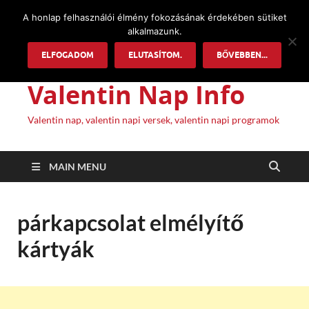
A honlap felhasználói élmény fokozásának érdekében sütiket
alkalmazunk.
ELFOGADOM
ELUTASÍTOM.
BŐVEBBEN...
Valentin Nap Info
Valentin nap, valentin napi versek, valentin napi programok
MAIN MENU
párkapcsolat elmélyítő
kártyák