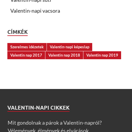
Valentin-napi vacsora
CÍMKÉK
Szerelmes idézetek
Valentin-napi képeslap
Valentin nap 2017
Valentin nap 2018
Valentin nap 2019
VALENTIN-NAPI CIKKEK
Mit gondolnak a párok a Valentin-napról?
Vélemények, élmények és elvárások