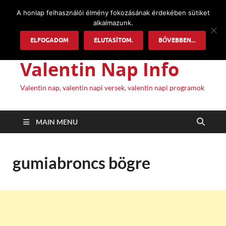
A honlap felhasználói élmény fokozásának érdekében sütiket
alkalmazunk.
ELFOGADOM
ELUTASÍTOM.
BŐVEBBEN...
Valentin Nap Info
Valentin nap, valentin napi versek, valentin napi programok
MAIN MENU
gumiabroncs bögre