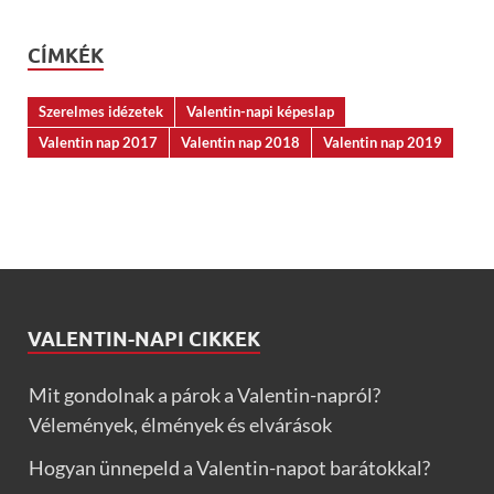
CÍMKÉK
Szerelmes idézetek
Valentin-napi képeslap
Valentin nap 2017
Valentin nap 2018
Valentin nap 2019
VALENTIN-NAPI CIKKEK
Mit gondolnak a párok a Valentin-napról?
Vélemények, élmények és elvárások
Hogyan ünnepeld a Valentin-napot barátokkal?