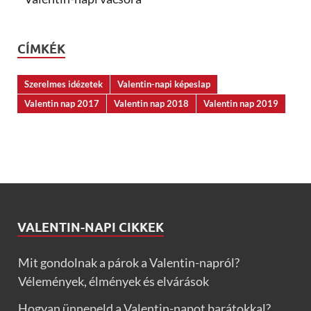
CÍMKÉK
Szerelmes idézetek
Valentin-napi képeslap
Valentin nap 2017
Valentin nap 2018
Valentin nap 2019
VALENTIN-NAPI CIKKEK
Mit gondolnak a párok a Valentin-napról?
Vélemények, élmények és elvárások
Hogyan ünnepeld a Valentin-napot barátokkal?