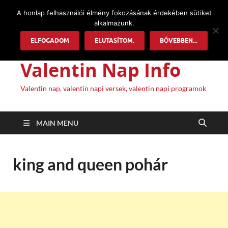
A honlap felhasználói élmény fokozásának érdekében sütiket
alkalmazunk.
ELFOGADOM
ELUTASÍTOM.
BŐVEBBEN...
Valentin Nap Info
Valentin nap, valentin napi versek, valentin napi programok
MAIN MENU
king and queen pohár