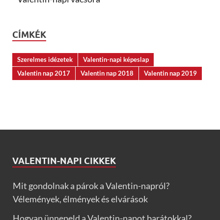
CÍMKÉK
Szerelmes idézetek
Valentin-napi képeslap
Valentin nap 2017
Valentin nap 2018
Valentin nap 2019
VALENTIN-NAPI CIKKEK
Mit gondolnak a párok a Valentin-napról?
Vélemények, élmények és elvárások
Hogyan ünnepeld a Valentin-napot barátokkal?