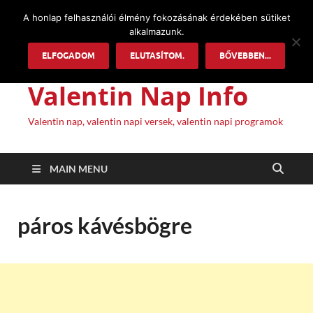
A honlap felhasználói élmény fokozásának érdekében sütiket
alkalmazunk.
ELFOGADOM
ELUTASÍTOM.
BŐVEBBEN...
Valentin Nap Info
Valentin nap, valentin napi versek, valentin napi programok
MAIN MENU
páros kávésbögre