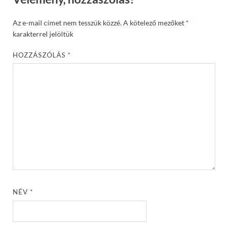
Az e-mail címet nem tesszük közzé.
A kötelező mezőket
*
karakterrel jelöltük
HOZZÁSZÓLÁS
*
NÉV
*