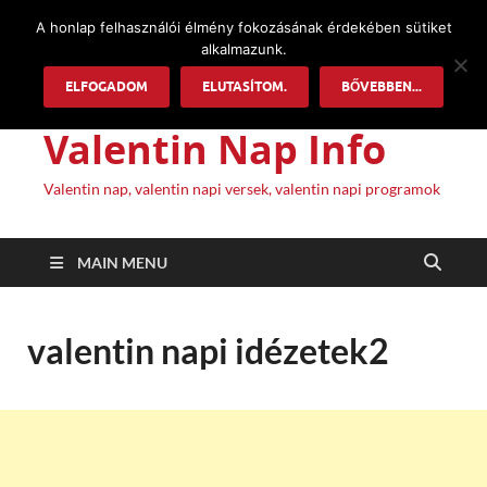
A honlap felhasználói élmény fokozásának érdekében sütiket
alkalmazunk.
ELFOGADOM
ELUTASÍTOM.
BŐVEBBEN...
Valentin Nap Info
Valentin nap, valentin napi versek, valentin napi programok
MAIN MENU
valentin napi idézetek2