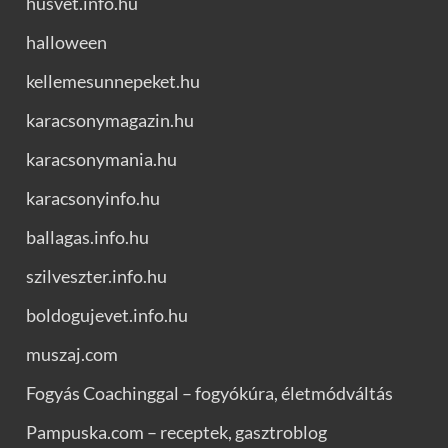
husvet.info.hu
halloween
kellemesunnepeket.hu
karacsonymagazin.hu
karacsonymania.hu
karacsonyinfo.hu
ballagas.info.hu
szilveszter.info.hu
boldogujevet.info.hu
muszaj.com
Fogyás Coachinggal – fogyókúra, életmódváltás
Pampuska.com – receptek, gasztroblog