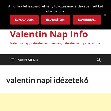
A honlap felhasználói élmény fokozásának érdekében sütiket
alkalmazunk.
ELFOGADOM
ELUTASÍTOM.
BŐVEBBEN...
Valentin Nap Info
Valentin nap, valentin napi versek, valentin napi programok
MAIN MENU
valentin napi idézetek6