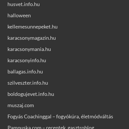
husvet.info.hu
halloween
kellemesunnepeket.hu
karacsonymagazin.hu
karacsonymania.hu
karacsonyinfo.hu
ballagas.info.hu
szilveszter.info.hu
boldogujevet.info.hu
muszaj.com
Fogyás Coachinggal – fogyókúra, életmódváltás
Pampuska.com – receptek, gasztroblog