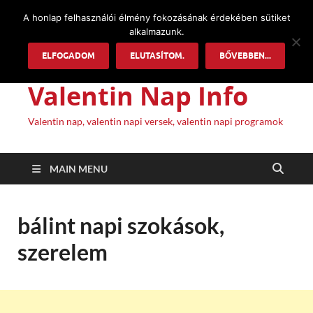
A honlap felhasználói élmény fokozásának érdekében sütiket
alkalmazunk.
ELFOGADOM
ELUTASÍTOM.
BŐVEBBEN...
Valentin Nap Info
Valentin nap, valentin napi versek, valentin napi programok
MAIN MENU
bálint napi szokások,
szerelem