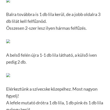
Balra továbbra is 1 db lila kerül, de a jobb oldalra 3
db lilát kell felfűznöd.
Összesen 2-szer lesz ilyen hármas felfűzés.
A belső felén újra 1-1 db lila látható, a külső íven
pedig 2 db.
Elérkeztünk a szívecske közepéhez. Most nagyon
figyelj!
A lefele mutató drótra 1 db lila, 1 db pink és 1 db lila
gyöngy kerül.