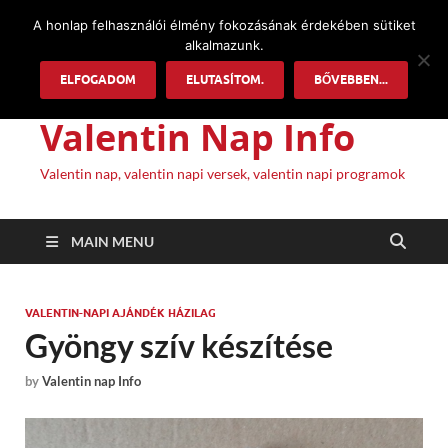
A honlap felhasználói élmény fokozásának érdekében sütiket
alkalmazunk.
ELFOGADOM
ELUTASÍTOM.
BŐVEBBEN...
Valentin Nap Info
Valentin nap, valentin napi versek, valentin napi programok
MAIN MENU
VALENTIN-NAPI AJÁNDÉK HÁZILAG
Gyöngy szív készítése
by
Valentin nap Info