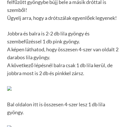
felfűzött gyöngybe bújj bele a másik dróttal is
szemből!
Ügyelj arra, hogy a drótszálak egyenlőek legyenek!
Jobbra és balra is 2-2 db lila gyöngy és
szembefűzéssel 1 db pink gyöngy.
A képen láthatod, hogy összesen 4-szer van oldalt 2
darabos lila gyöngy.
A következő lépésnél balra csak 1 db lila kerül, de
jobbra most is 2 db és pinkkel zársz.
Bal oldalon itt is összesen 4-szer lesz 1 db lila
gyöngy.