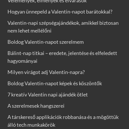
Vélemények, élmények és elvárások
Hogyan ünnepeld a Valentin-napot barátokkal?
Valentin-napi szépségajándékok, amikkel biztosan
nem lehet mellélőni
Boldog Valentin-napot szerelmem
Bálint-nap titkai – eredete, jelentése és elfeledett
hagyományai
Milyen virágot adj Valentin-napra?
Boldog Valentin-napot képek és köszöntők
7 kreatív Valentin napi ajándék ötlet
A szerelmesek hangszerei
A társkereső applikációk robbanása és a mögöttük
álló tech munkakörök