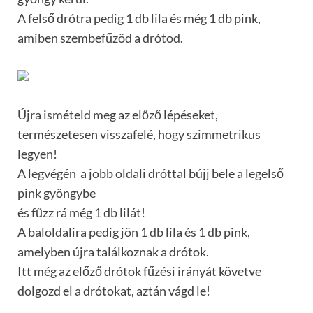
A felső drótra pedig 1 db lila és még 1 db pink,
amiben szembefűzöd a drótod.
Újra ismételd meg az előző lépéseket,
természetesen visszafelé, hogy szimmetrikus
legyen!
A legvégén a jobb oldali dróttal bújj bele a legelső
pink gyöngybe
és fűzz rá még 1 db lilát!
A baloldalira pedig jön 1 db lila és 1 db pink,
amelyben újra találkoznak a drótok.
Itt még az előző drótok fűzési irányát követve
dolgozd el a drótokat, aztán vágd le!