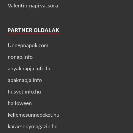
Valentin-napi vacsora
PARTNER OLDALAK
Unnepnapok.com
nonap.info
anyaknapja.info.hu
apaknapja.info
husvet.info.hu
halloween
kellemesunnepeket.hu
karacsonymagazin.hu