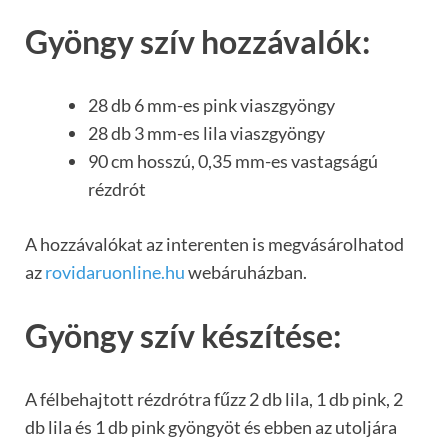
Gyöngy szív hozzávalók:
28 db 6 mm-es pink viaszgyöngy
28 db 3 mm-es lila viaszgyöngy
90 cm hosszú, 0,35 mm-es vastagságú
rézdrót
A hozzávalókat az interenten is megvásárolhatod
az
rovidaruonline.hu
webáruházban.
Gyöngy szív készítése:
A félbehajtott rézdrótra fűzz 2 db lila, 1 db pink, 2
db lila és 1 db pink gyöngyöt és ebben az utoljára