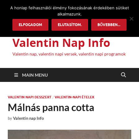
A honlap felhasználói élmény fokozásának érdekében sütiket
alkalmazunk.
ELFOGADOM
ELUTASÍTOM.
BŐVEBBEN...
Valentin Nap Info
Valentin nap, valentin napi versek, valentin napi programok
MAIN MENU
VALENTIN NAPI DESSZERT
/
VALENTIN-NAPI ÉTELEK
Málnás panna cotta
by
Valentin nap Info