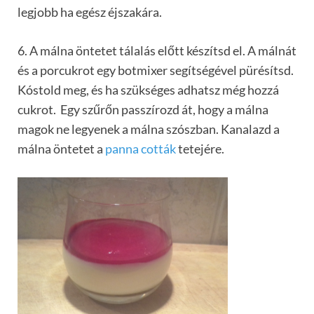
legjobb ha egész éjszakára.
6. A málna öntetet tálalás előtt készítsd el. A málnát
és a porcukrot egy botmixer segítségével pürésítsd.
Kóstold meg, és ha szükséges adhatsz még hozzá
cukrot. Egy szűrőn passzírozd át, hogy a málna
magok ne legyenek a málna szószban. Kanalazd a
málna öntetet a
panna cották
tetejére.