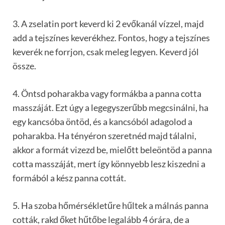
3. A zselatin port keverd ki 2 evőkanál vízzel, majd
add a tejszínes keverékhez. Fontos, hogy a tejszínes
keverék ne forrjon, csak meleg legyen. Keverd jól
össze.
4. Öntsd poharakba vagy formákba a panna cotta
masszáját. Ezt úgy a legegyszerűbb megcsinálni, ha
egy kancsóba öntöd, és a kancsóból adagolod a
poharakba. Ha tényéron szeretnéd majd tálalni,
akkor a formát vizezd be, mielőtt beleöntöd a panna
cotta masszáját, mert így könnyebb lesz kiszedni a
formából a kész panna cottát.
5. Ha szoba hőmérsékletűre hűltek a málnás panna
cották, rakd őket hűtőbe legalább 4 órára, de a