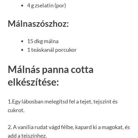
4 g zselatin (por)
Málnaszószhoz:
15 dkg málna
1 teáskanál porcukor
Málnás panna cotta
elkészítése:
1.Egy lábosban melegítsd fel a tejet, tejszínt és
cukrot.
2. A vanília rudat vágd félbe, kapard ki a magokat, és
add a tejszínhez.