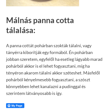
Málnás panna cotta
tálalása:
A panna cottát pohárban szokták tálalni, vagy
tányérra kiborítják egy formából. Én pohárban
jobban szeretem, egyfelől ha esetleg lágyabb marad
pohárból akkor is el lehet fogyasztani, míg ha
tényéron akarom tálalni akkor széteshet. Másfelől
pohárból kényelmesebb fogyasztani, a szószt
könnyebben lehet kanalazni a pudinggal és
szerintem látványosabb is így.