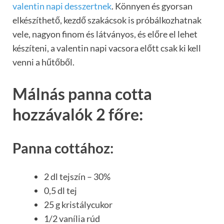
valentin napi desszertnek
. Könnyen és gyorsan
elkészíthető, kezdő szakácsok is próbálkozhatnak
vele, nagyon finom és látványos, és előre el lehet
készíteni, a valentin napi vacsora előtt csak ki kell
venni a hűtőből.
Málnás panna cotta
hozzávalók 2 főre:
Panna cottához:
2 dl tejszín – 30%
0,5 dl tej
25 g kristálycukor
1/2 vanília rúd