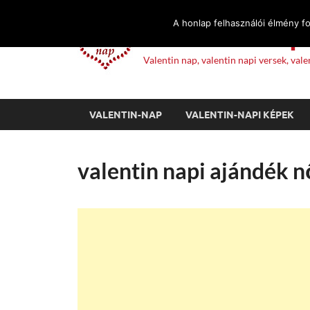
A honlap felhasználói élmény f
Valentin Nap 
Valentin nap, valentin napi versek, va
VALENTIN-NAP
VALENTIN-NAPI KÉPEK
valentin napi ajándék 