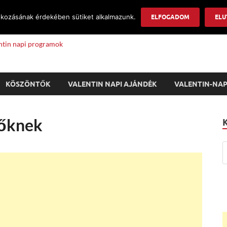
okozásának érdekében sütiket alkalmazunk.
Info
ELFOGADOM
ELU
lentin napi programok
KÖSZÖNTŐK
VALENTIN NAPI AJÁNDÉK
VALENTIN-NAP
nőknek