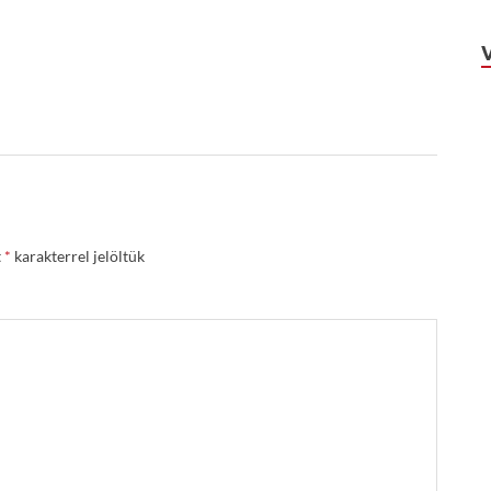
t
*
karakterrel jelöltük