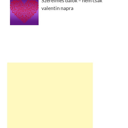
Szerelmes dalok – nem csak
valentin napra