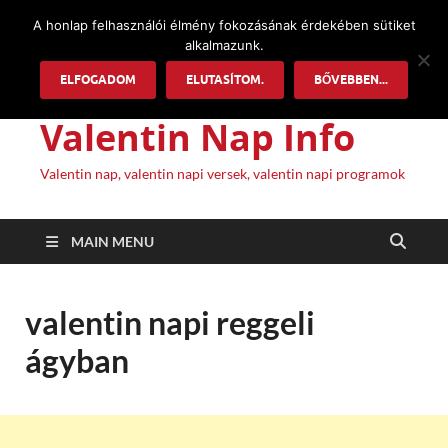
A honlap felhasználói élmény fokozásának érdekében sütiket
alkalmazunk.
ELFOGADOM
ELUTASÍTOM.
BŐVEBBEN...
Valentin Nap Info
Valentin nap, valentin napi versek, valentin napi programok
MAIN MENU
valentin napi reggeli
ágyban