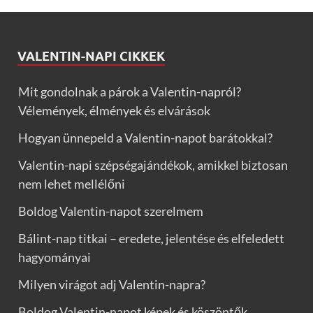
VALENTIN-NAPI CIKKEK
Mit gondolnak a párok a Valentin-napról?
Vélemények, élmények és elvárások
Hogyan ünnepeld a Valentin-napot barátokkal?
Valentin-napi szépségajándékok, amikkel biztosan
nem lehet mellélőni
Boldog Valentin-napot szerelmem
Bálint-nap titkai – eredete, jelentése és elfeledett
hagyományai
Milyen virágot adj Valentin-napra?
Boldog Valentin-napot képek és köszöntők