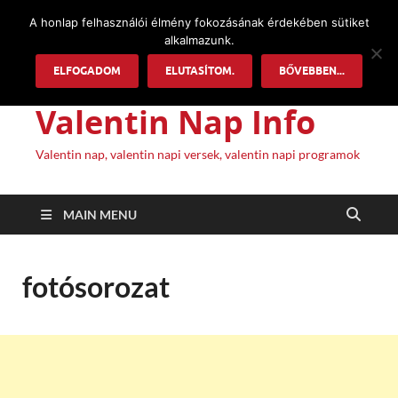
A honlap felhasználói élmény fokozásának érdekében sütiket
alkalmazunk.
ELFOGADOM
ELUTASÍTOM.
BŐVEBBEN...
Valentin Nap Info
Valentin nap, valentin napi versek, valentin napi programok
MAIN MENU
fotósorozat