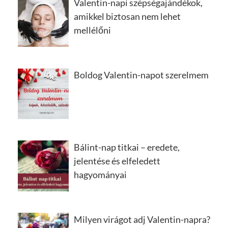
Valentin-napi szépségajándékok,
amikkel biztosan nem lehet
mellélőni
Boldog Valentin-napot szerelmem
Bálint-nap titkai – eredete,
jelentése és elfeledett
hagyományai
Milyen virágot adj Valentin-napra?