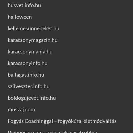
husvet.info.hu
halloween
kellemesunnepeket.hu
karacsonymagazin.hu
karacsonymania.hu
karacsonyinfo.hu
ballagas.info.hu
szilveszter.info.hu
boldogujevet.info.hu
muszaj.com
Fogyás Coachinggal – fogyókúra, életmódváltás
Pampuska.com – receptek, gasztroblog