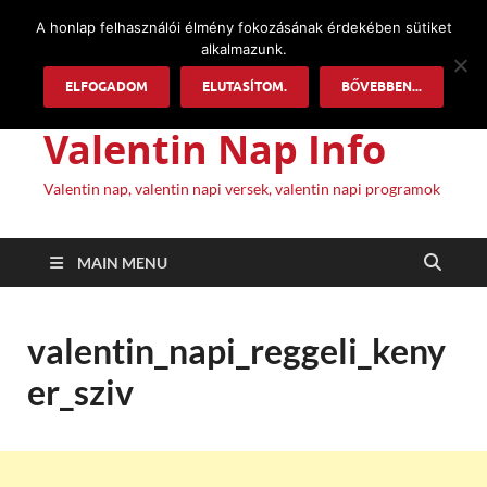
A honlap felhasználói élmény fokozásának érdekében sütiket
alkalmazunk.
ELFOGADOM
ELUTASÍTOM.
BŐVEBBEN...
Valentin Nap Info
Valentin nap, valentin napi versek, valentin napi programok
MAIN MENU
valentin_napi_reggeli_keny
er_sziv