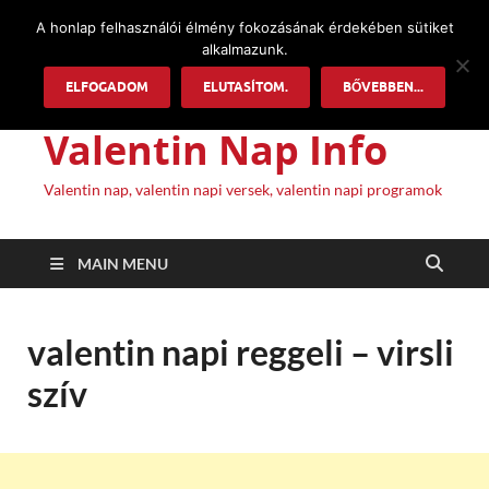
A honlap felhasználói élmény fokozásának érdekében sütiket
alkalmazunk.
ELFOGADOM
ELUTASÍTOM.
BŐVEBBEN...
Valentin Nap Info
Valentin nap, valentin napi versek, valentin napi programok
MAIN MENU
valentin napi reggeli – virsli
szív