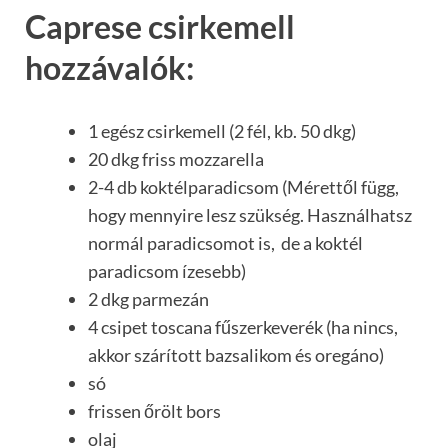
Caprese csirkemell
hozzávalók:
1 egész csirkemell (2 fél, kb. 50 dkg)
20 dkg friss mozzarella
2-4 db koktélparadicsom (Mérettől függ,
hogy mennyire lesz szükség. Használhatsz
normál paradicsomot is, de a koktél
paradicsom ízesebb)
2 dkg parmezán
4 csipet toscana fűszerkeverék (ha nincs,
akkor szárított bazsalikom és oregáno)
só
frissen őrölt bors
olaj