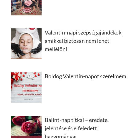
Valentin-napi szépségajándékok,
amikkel biztosan nem lehet
mellélőni
Boldog Valentin-napot szerelmem
Bálint-nap titkai – eredete,
jelentése és elfeledett
hagyományai